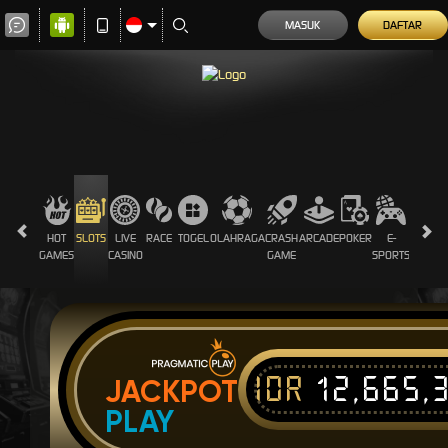
MASUK
DAFTAR
HOT
SLOTS
LIVE
RACE
TOGEL
OLAHRAGA
CRASH
ARCADE
POKER
E-
SABUN
GAMES
CASINO
GAME
SPORTS
AYAM
IDR
12,665,
JACKPOT
PLAY