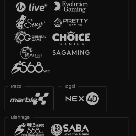
Race
Togel
Olahraga