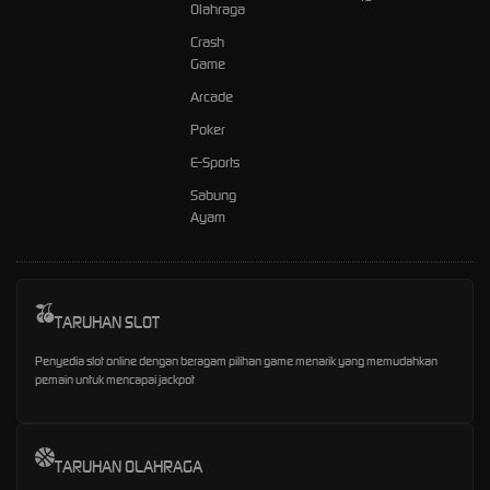
Olahraga
Crash
Game
Arcade
Poker
E-Sports
Sabung
Ayam
TARUHAN SLOT
Penyedia slot online dengan beragam pilihan game menarik yang memudahkan
pemain untuk mencapai jackpot
TARUHAN OLAHRAGA