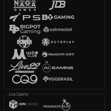
Live Casino