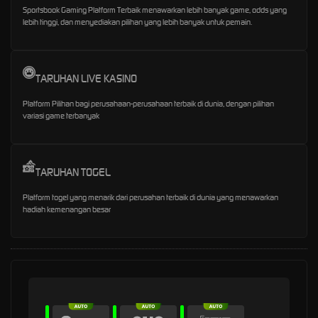
Sportsbook Gaming Platform Terbaik menawarkan lebih banyak game, odds yang
lebih tinggi, dan menyediakan pilihan yang lebih banyak untuk pemain.
TARUHAN LIVE KASINO
Platform Pilihan bagi perusahaan-perusahaan terbaik di dunia, dengan pilihan
variasi game terbanyak
TARUHAN TOGEL
Platform togel yang menarik dari perusahan terbaik di dunia yang menawarkan
hadiah kemenangan besar