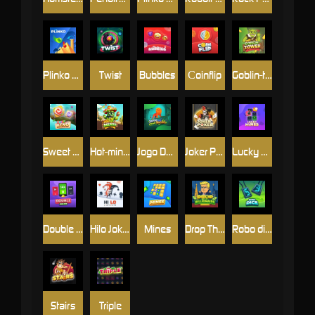
Plinko 1000
Twist
Bubbles
Сoinflip
Goblin-tower
Sweet Keno
Hot-mines
Jogo Do Bicho
Joker Poker
Lucky mines
Double Online
Hilo Joker
Mines
Drop The Billionaire
Robo dice
Stairs
Triple