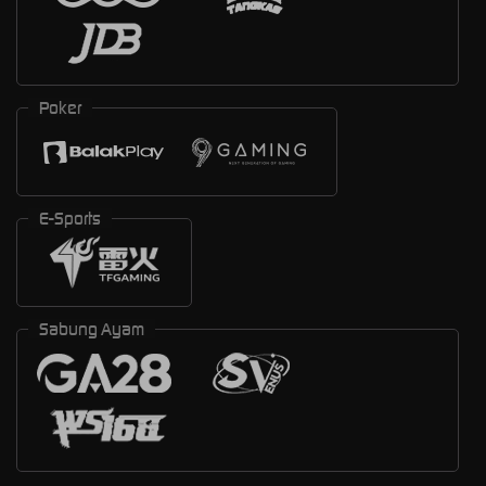
Poker
E-Sports
Sabung Ayam